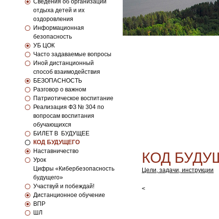
Сведения об организации
отдыха детей и их
оздоровления
Информационная
безопасность
УБ ЦОК
Часто задаваемые вопросы
Иной дистанционный
способ взаимодействия
БЕЗОПАСНОСТЬ
Разговор о важном
Патриотическое воспитание
Реализация ФЗ № 304 по
вопросам воспитания
обучающихся
БИЛЕТ В БУДУЩЕЕ
КОД БУДУЩЕГО
Наставничество
КОД БУДУ
Урок
Цифры «Кибербезопасность
Цели, задачи, инструкции
будущего»
Участвуй и побеждай!
<
Дистанционное обучение
ВПР
ШЛ