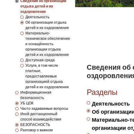
Сведения об организации
отдыха детей и их
оздоровления
Деятельность
Об организации отдыха
детей и их оздоровления
Материально-
техническое обеспечение
и оснащённость
организации отдыха
детей и их оздоровления
Доступная среда
Услуги, в том числе
Сведения об 
платные,
оздоровлени
предоставляемые
организацией отдыха
детей и их оздоровления
Разделы
Информационная
безопасность
Деятельность
УБ ЦОК
Часто задаваемые вопросы
Об организации
Иной дистанционный
Материально-т
способ взаимодействия
БЕЗОПАСНОСТЬ
организации от
Разговор о важном