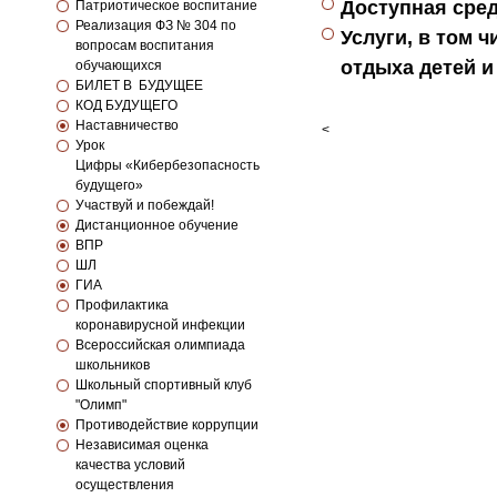
Доступная сре
Патриотическое воспитание
Реализация ФЗ № 304 по
Услуги, в том 
вопросам воспитания
отдыха детей и
обучающихся
БИЛЕТ В БУДУЩЕЕ
КОД БУДУЩЕГО
Наставничество
<
Урок
Цифры «Кибербезопасность
будущего»
Участвуй и побеждай!
Дистанционное обучение
ВПР
ШЛ
ГИА
Профилактика
коронавирусной инфекции
Всероссийская олимпиада
школьников
Школьный спортивный клуб
"Олимп"
Противодействие коррупции
Независимая оценка
качества условий
осуществления