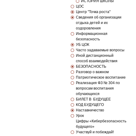
ИСТОРИЯ ШКОЛЫ
ЦОС
Центр "Точка роста"
Сведения об организации
отдыха детей и их
оздоровления
Информационная
безопасность
УБ ЦОК
Часто задаваемые вопросы
Иной дистанционный
способ взаимодействия
БЕЗОПАСНОСТЬ
Разговор о важном
Патриотическое воспитание
Реализация ФЗ № 304 по
вопросам воспитания
обучающихся
БИЛЕТ В БУДУЩЕЕ
КОД БУДУЩЕГО
Наставничество
Урок
Цифры «Кибербезопасность
будущего»
Участвуй и побеждай!