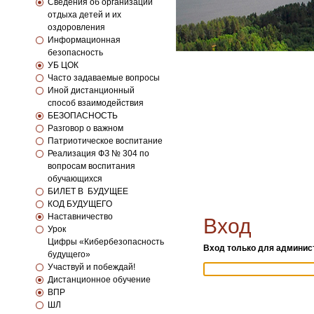
Сведения об организации
отдыха детей и их
оздоровления
Информационная
безопасность
УБ ЦОК
Часто задаваемые вопросы
Иной дистанционный
способ взаимодействия
БЕЗОПАСНОСТЬ
Разговор о важном
Патриотическое воспитание
Реализация ФЗ № 304 по
вопросам воспитания
обучающихся
БИЛЕТ В БУДУЩЕЕ
КОД БУДУЩЕГО
Наставничество
Вход
Урок
Цифры «Кибербезопасность
Вход только для админист
будущего»
Участвуй и побеждай!
Дистанционное обучение
ВПР
ШЛ