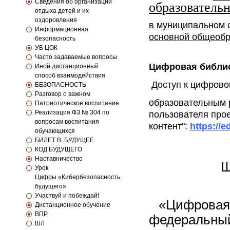
Сведения об организации
образовательн
отдыха детей и их
оздоровления
в муниципальном
Информационная
основной общеобр
безопасность
УБ ЦОК
Часто задаваемые вопросы
Цифровая библио
Иной дистанционный
способ взаимодействия
Доступ к цифрово
БЕЗОПАСНОСТЬ
Разговор о важном
образовательным 
Патриотическое воспитание
Реализация ФЗ № 304 по
пользователя про
вопросам воспитания
контент":
https://e
обучающихся
БИЛЕТ В БУДУЩЕЕ
КОД БУДУЩЕГО
Наставничество
Ш
Урок
Цифры «Кибербезопасность
будущего»
Участвуй и побеждай!
«
Цифровая
Дистанционное обучение
ВПР
федеральный
ШЛ