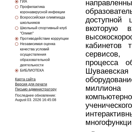
направлен
ГИА
Профилактика
образовате
коронавирусной инфекции
Всероссийская олимпиада
доступной 
школьников
вкоторую
в
Школьный спортивный клуб
"Олимп"
высокоскоро
Противодействие коррупции
кабинетов 
Независимая оценка
качества условий
сервисов,
осуществления
образовательной
процесса о
деятельности
Шуваевска
БИБЛИОТЕКА
оборудова
Карта сайта
Версия для печати
миллиона
Письмо администратору
компьютер
Последнее обновление:
August 03. 2026 16:45:08
ученическог
интеракти
многофункци