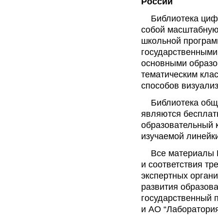
России
Библиотека цифро
собой масштабную
школьной програм
государственными
основными образо
тематическим кла
способов визуали
Библиотека общед
являются бесплат
образовательный 
изучаемой линейки
Все материалы Б
и соответствия т
экспертных органи
развития образов
государственный п
и АО “Лаборатория