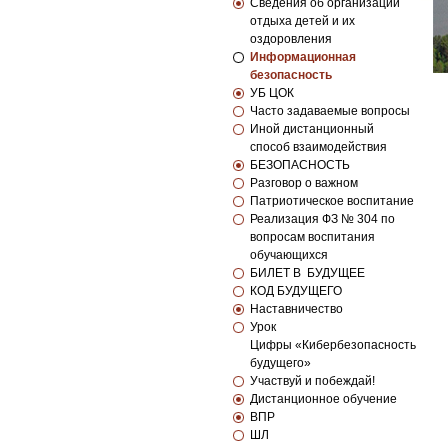
Сведения об организации
отдыха детей и их
оздоровления
Информационная
безопасность
УБ ЦОК
Часто задаваемые вопросы
Иной дистанционный
способ взаимодействия
БЕЗОПАСНОСТЬ
Разговор о важном
Патриотическое воспитание
Реализация ФЗ № 304 по
вопросам воспитания
обучающихся
БИЛЕТ В БУДУЩЕЕ
КОД БУДУЩЕГО
Наставничество
Урок
Цифры «Кибербезопасность
будущего»
Участвуй и побеждай!
Дистанционное обучение
ВПР
ШЛ