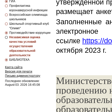
утвержденной п
ГИА
Профилактика
размещает
анке
коронавирусной инфекции
Всероссийская олимпиада
школьников
Заполненные а
Школьный спортивный клуб
"Олимп"
элек
Противодействие коррупции
Независимая оценка
ссылке
https:/
качества условий
осуществления
октября
2
0
2
3
г.
образовательной
деятельности
БИБЛИОТЕКА
Карта сайта
Версия для печати
Письмо администратору
Министерств
Последнее обновление:
August 03. 2026 16:45:08
проведению н
образовател
образователь