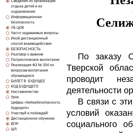
Нез
Сведения об организации
отдыха детей и их
оздоровления
Информационная
Селиж
безопасность
УБ ЦОК
Часто задаваемые вопросы
Иной дистанционный
способ взаимодействия
БЕЗОПАСНОСТЬ
По заказу
Разговор о важном
Патриотическое воспитание
Тверской облас
Реализация ФЗ № 304 по
вопросам воспитания
обучающихся
проводит нез
БИЛЕТ В БУДУЩЕЕ
КОД БУДУЩЕГО
деятельности
о
Наставничество
Урок
В связи с эт
Цифры «Кибербезопасность
будущего»
условий оказан
Участвуй и побеждай!
Дистанционное обучение
социального о
ВПР
ШЛ