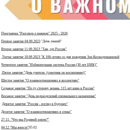
Программа "Разговор о важном" 2025 - 2026
Первое занятие 04.09.2023
"День знаний"
Второе занятие 11.09.2023 "Там, где Россия"
Третье занятие 18.09.2023 "К 100-летию со дня рождения Зои Космодемьянской
Четвертое занятие "Избирательная система России (30 лет ЦИК)"
Пятое занятие "День учителя (советник по воспитанию)"
Шестое занятие "О взаимоотношениях в коллективе"
Седьмое занятие "По ту сторону экрана. 115 лет кино в России"
Восьмое занятие "День подразделений специального назначения"
Девятое занятие "Россия - взгляд в будущее"
Десятое занятие "О взаимоотношениях в семье"
27.11. "Что мы Родиной зовем?"
04.12 "Мы вместе"
05.02