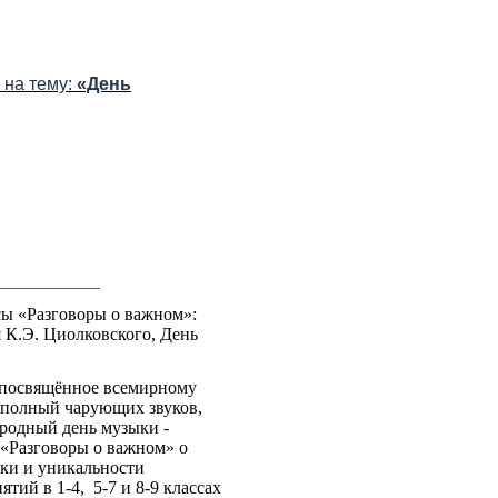
 на тему:
«День
_______________
сы «Разговоры о важном»:
я К.Э. Циолковского, День
, посвящённое всемирному
 полный чарующих звуков,
родный день музыки -
 «Разговоры о важном» о
ыки и уникальности
ятий в 1-4,
5-7 и 8-9 классах