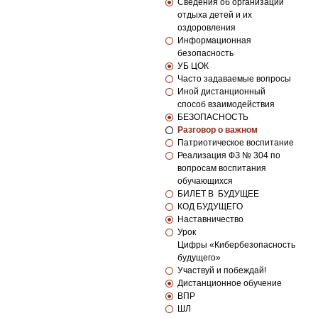
Сведения об организации
отдыха детей и их
оздоровления
Информационная
безопасность
УБ ЦОК
Часто задаваемые вопросы
Иной дистанционный
способ взаимодействия
БЕЗОПАСНОСТЬ
Разговор о важном
Патриотическое воспитание
Реализация ФЗ № 304 по
вопросам воспитания
обучающихся
БИЛЕТ В БУДУЩЕЕ
КОД БУДУЩЕГО
Наставничество
Урок
Цифры «Кибербезопасность
будущего»
Участвуй и побеждай!
Дистанционное обучение
ВПР
ШЛ