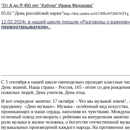
"От А до Я 450 лет "Азбуке" Ивана Фёдорова"
05.02 "День российской науки"
https://disk.yandex.ru/i/LUMEoW52kKWOYg
12.02.2024г. в нашей школе прошли «Разговоры о важном»
первооткрывателя».
__________________________________________________________________________
С 5 сентября в нашей школе еженедельно проходят классные ча
День знаний, Наша страна – Россия, 165 –летие со дня рождени
пожилых людей, День учителя, День отца.
И вот очередное занятие: 17 октября
- Что мы музыкой зовем? 
празднику
«Дню музыки». Музыка - особенный вид искусства,
проникающих в наши сердца, наполняя их чувствами. Междуна
отличный повод поговорить с ребятами на внеурочном занятии
роли музыки в жизни человека, о богатстве отечественной муз
музыкальных произведений каждого народа. На протяжении зан