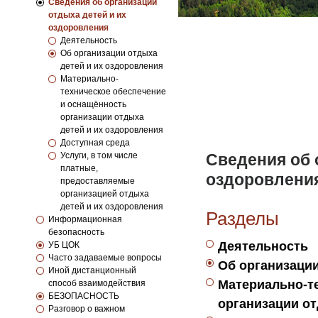
Сведения об организации
отдыха детей и их
оздоровления
Деятельность
Об организации отдыха
детей и их оздоровления
Материально-
техническое обеспечение
и оснащённость
организации отдыха
детей и их оздоровления
Доступная среда
Услуги, в том числе
Сведения об 
платные,
оздоровлени
предоставляемые
организацией отдыха
детей и их оздоровления
Разделы
Информационная
безопасность
Деятельность
УБ ЦОК
Часто задаваемые вопросы
Об организации
Иной дистанционный
Материально-т
способ взаимодействия
БЕЗОПАСНОСТЬ
организации от
Разговор о важном