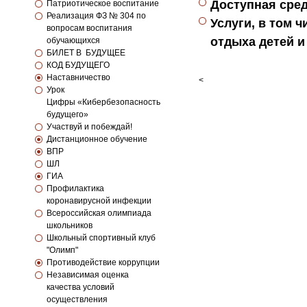
Доступная сре
Патриотическое воспитание
Реализация ФЗ № 304 по
Услуги, в том 
вопросам воспитания
отдыха детей и
обучающихся
БИЛЕТ В БУДУЩЕЕ
КОД БУДУЩЕГО
Наставничество
<
Урок
Цифры «Кибербезопасность
будущего»
Участвуй и побеждай!
Дистанционное обучение
ВПР
ШЛ
ГИА
Профилактика
коронавирусной инфекции
Всероссийская олимпиада
школьников
Школьный спортивный клуб
"Олимп"
Противодействие коррупции
Независимая оценка
качества условий
осуществления