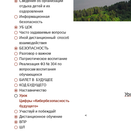
Сведения об организации
отдыха детей и их
оздоровления
Информационная
безопасность
УБ ЦОК
Часто задаваемые вопросы
Иной дистанционный способ
взаимодействия
БЕЗОПАСНОСТЬ
Разговор о важном
Патриотическое воспитание
Реализация ФЗ № 304 по
вопросам воспитания
обучающихся
БИЛЕТ В БУДУЩЕЕ
КОД БУДУЩЕГО
Наставничество
Ур
Урок
Цифры «Кибербезопасность
будущего»
Участвуй и побеждай!
<
Дистанционное обучение
ВПР
ШЛ