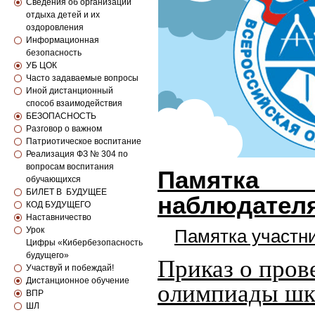
Сведения об организации
отдыха детей и их
оздоровления
Информационная
безопасность
УБ ЦОК
Часто задаваемые вопросы
Иной дистанционный
способ взаимодействия
БЕЗОПАСНОСТЬ
Разговор о важном
Патриотическое воспитание
Реализация ФЗ № 304 по
Памят
вопросам воспитания
обучающихся
наблюдател
БИЛЕТ В БУДУЩЕЕ
КОД БУДУЩЕГО
Наставничество
Урок
Памятка участ
Цифры «Кибербезопасность
будущего»
Приказ о пров
Участвуй и побеждай!
Дистанционное обучение
олимпиады шк
ВПР
ШЛ