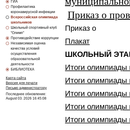
муниципальном
ГИА
Профилактика
Приказ о про
коронавирусной инфекции
Всероссийская олимпиада
школьников
Приказ о
Школьный спортивный клуб
"Олимп"
Противодействие коррупции
Плакат
Независимая оценка
качества условий
ШКОЛЬНЫЙ ЭТА
осуществления
образовательной
деятельности
Итоги олимпиады 
БИБЛИОТЕКА
Карта сайта
Итоги олимпиады 
Версия для печати
Письмо администратору
Итоги олимпиады 
Последнее обновление:
August 03. 2026 16:45:08
Итоги олимпиады 
Итоги олимпиады 