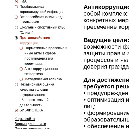
ГИА
Антикоррупци
Профилактика
коронавирусной инфекции
собой комплекс
Всероссийская олимпиада
конкретных мер
школьников
пресечение ко
Школьный спортивный клуб
"Олимп"
Противодействие
Ведущие цели
коррупции
возможности фа
Нормативные правовые и
защиты прав и 
иные акты в сфере
противодействия
процессов и яв
коррупции:
доверия гражда
Антикоррупционная
экспертиза
Для достижени
Методическая копилка
Независимая оценка
требуется реш
качества условий
• предупрежде
осуществления
• оптимизация 
образовательной
лиц;
деятельности
БИБЛИОТЕКА
• формирование
образовательн
Карта сайта
Версия для печати
• обеспечение 
Письмо администратору