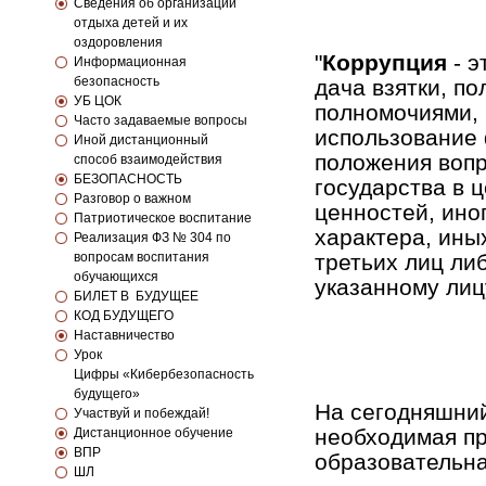
Сведения об организации
отдыха детей и их
оздоровления
"
Коррупция
- э
Информационная
безопасность
дача взятки, п
УБ ЦОК
полномочиями, 
Часто задаваемые вопросы
использование 
Иной дистанционный
положения вопр
способ взаимодействия
БЕЗОПАСНОСТЬ
государства в ц
Разговор о важном
ценностей, ино
Патриотическое воспитание
характера, ины
Реализация ФЗ № 304 по
вопросам воспитания
третьих лиц ли
обучающихся
указанному лиц
БИЛЕТ В БУДУЩЕЕ
КОД БУДУЩЕГО
Наставничество
Урок
Цифры «Кибербезопасность
будущего»
На сегодняшний
Участвуй и побеждай!
необходимая пр
Дистанционное обучение
ВПР
образовательна
ШЛ