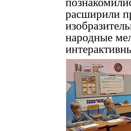
познакомилис
расширили пр
изобразител
народные ме
интерактивн