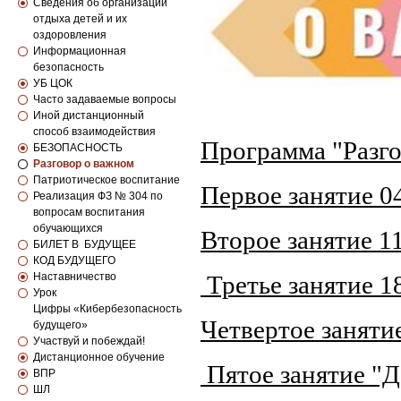
Сведения об организации
отдыха детей и их
оздоровления
Информационная
безопасность
УБ ЦОК
Часто задаваемые вопросы
Иной дистанционный
способ взаимодействия
Программа "Разго
БЕЗОПАСНОСТЬ
Разговор о важном
Патриотическое воспитание
Первое занятие 0
Реализация ФЗ № 304 по
вопросам воспитания
обучающихся
Второе занятие 11
БИЛЕТ В БУДУЩЕЕ
КОД БУДУЩЕГО
Наставничество
Третье занятие 1
Урок
Цифры «Кибербезопасность
Четвертое заняти
будущего»
Участвуй и побеждай!
Дистанционное обучение
Пятое занятие "Д
ВПР
ШЛ